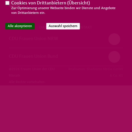
Cookies von Drittanbietern (
Übersicht
)
Zur Optimierung unserer Webseite binden wir Dienste und Angebote
von Drittanbietern ein.
Alle akzeptieren
Auswahl speichern
IMPRESSUM
DATENSCHUTZ
KONTAKT
CDU Frauen Union NRW
CDU Frauen Union Bund
@2026 Frauen Union der CDU
Realisation: Sharkness Media GmbH
Rösrath
& Co. KG
Alle Rechte vorbehalten.