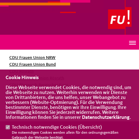
Frauen Union der CDU Rösrath
Links
CDU Frauen Union NRW
CDU Frauen Union Bund
CDU Rösrath
Cookie Hinweis
CDU Senioren Union Rösrath
CDU Rheinisch Bergischer Kreis
Diese Webseite verwendet Cookies, die notwendig sind, um
CDU NRW
die Webseite zu nutzen. Weiterhin verwenden wir Dienste
von Drittanbietern, die uns helfen, unser Webangebot zu
CDU Kochbuch
verbessern (Website-Optmierung). Für die Verwendung
Holger Müller MdL - Rheinisch Bergischer Kreis
bestimmter Dienste, benötigen wir Ihre Einwilligung. Ihre
Einwilligung können Sie jederzeit widerrufen. Weitere
Informationen finden Sie in unserer
Datenschutzerklärung
.
Technisch notwendige Cookies (
Übersicht
)
Die notwendigen Cookies werden allein für den ordnungsgemäßen
Gebrauch der Webseite benötigt.